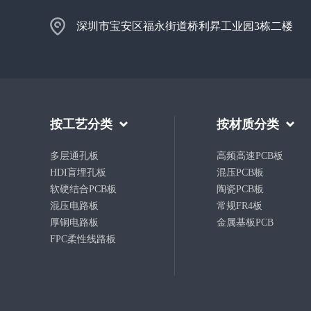
深圳市宝安区福永街道桥利昇工业园3栋二楼
按工艺分类
按材质分类
多层通孔板
高频高速PCB板
HDI盲埋孔板
混压PCB板
软硬结合PCB板
陶瓷PCB板
混压电路板
常规FR4板
厚铜电路板
金属基板PCB
FPC柔性线路板