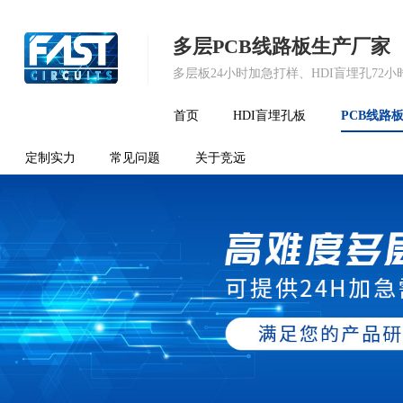
多层PCB线路板生产厂家
多层板24小时加急打样、HDI盲埋孔72
首页
HDI盲埋孔板
PCB线路
定制实力
常见问题
关于竞远