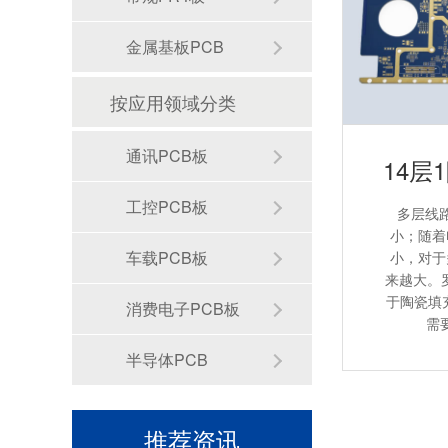
金属基板PCB
按应用领域分类
通讯PCB板
工控PCB板
多层线
小；随着
车载PCB板
小，对于
来越大。罗
于陶瓷填
消费电子PCB板
需
FR-4+RO混压pcb电路板FR-4+RO混压pcb电路板
半导体PCB
六层高频高速电路板
罗杰斯高频PCB板
推荐资讯