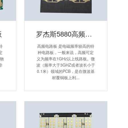
板
罗杰斯5880高频PCB板
特
高频电路板 是电磁频率较高的特
定
种电路板，一般来说，高频可定
项物
义为频率在1GHz以上线路板。微
非
波（频率大于3GHZ或者波长小于
、
0.1米）领域的PCB，是在微波基
材覆铜板上利...