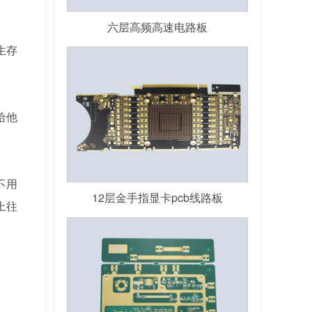
六层高频高速电路板
生存
给他
不用
12层金手指显卡pcb线路板
上往